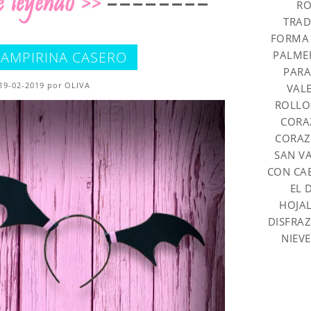
RO
TRAD
FORMA 
PALME
VAMPIRINA CASERO
PARA
 19-02-2019 por OLIVA
VAL
ROLLO
CORA
CORAZ
SAN V
CON CA
EL 
HOJAL
DISFRA
NIEVE