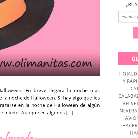
¿BUS
Ú
HOJALD
Y RÁPI
CA
lloween. En breve llegará la noche mas
CALABA
ue la noche de Halloween. Si hay algo que les
VELVE
sfrazarse en la noche de Halloween de algún
NEVERA
 de miedo. Aunque en algunos […]
AVIÓ
HACER
HA