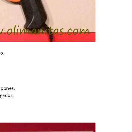
o.
mpones.
lgador.