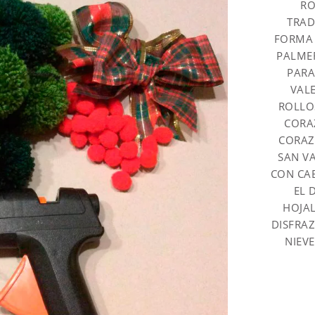
RO
TRAD
FORMA 
PALME
PARA
VAL
ROLLO
CORA
CORAZ
SAN V
CON CA
EL 
HOJAL
DISFRA
NIEVE