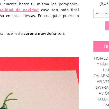
¿BUS
si quieres hacer tu misma los pompones,
alidad de navidad
cuyo resultado final
asa en estas fiestas. En cualquier puerta o
ra hacer esta c
orona navideña
son:
Ú
HOJALD
Y RÁPI
CA
CALABA
VELVE
NEVERA
AVIÓ
HACER
HA