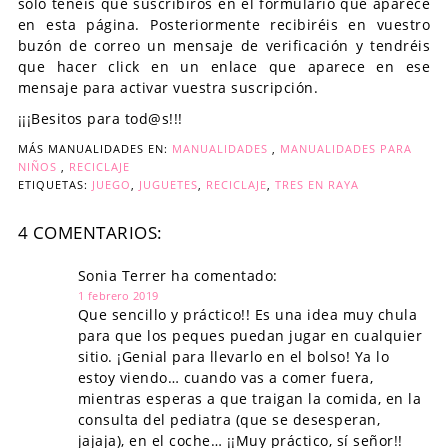
solo tenéis que suscribiros en el formulario que aparece
en esta página. Posteriormente recibiréis en vuestro
buzón de correo un mensaje de verificación y tendréis
que hacer click en un enlace que aparece en ese
mensaje para activar vuestra suscripción.
¡¡¡Besitos para tod@s!!!
MÁS MANUALIDADES EN:
MANUALIDADES
,
MANUALIDADES PARA
NIÑOS
,
RECICLAJE
ETIQUETAS:
JUEGO
,
JUGUETES
,
RECICLAJE
,
TRES EN RAYA
4 COMENTARIOS:
Sonia Terrer ha comentado:
1 febrero 2019
Que sencillo y práctico!! Es una idea muy chula
para que los peques puedan jugar en cualquier
sitio. ¡Genial para llevarlo en el bolso! Ya lo
estoy viendo… cuando vas a comer fuera,
mientras esperas a que traigan la comida, en la
consulta del pediatra (que se desesperan,
jajaja), en el coche… ¡¡Muy práctico, sí señor!!