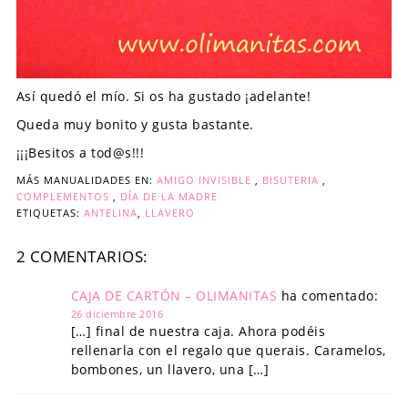
Así quedó el mío. Si os ha gustado ¡adelante!
Queda muy bonito y gusta bastante.
¡¡¡Besitos a tod@s!!!
MÁS MANUALIDADES EN:
AMIGO INVISIBLE
,
BISUTERIA
,
COMPLEMENTOS
,
DÍA DE LA MADRE
ETIQUETAS:
ANTELINA
,
LLAVERO
2 COMENTARIOS:
CAJA DE CARTÓN – OLIMANITAS
ha comentado:
26 diciembre 2016
[…] final de nuestra caja. Ahora podéis
rellenarla con el regalo que querais. Caramelos,
bombones, un llavero, una […]