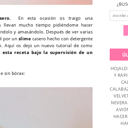
¿BUS
ero.
En esta ocasión os traigo una
as llevan mucho tiempo pidiéndome hacer
rándolo y amasándolo.
Después de ver varias
dí por un
slime
casero hecho con detergente
n. Aquí os dejo un nuevo tutorial de como
 esta receta bajo la supervisión de un
Ú
HOJALD
e sin bórax:
Y RÁPI
CA
CALABA
VELVE
NEVERA
AVIÓ
HACER
HA