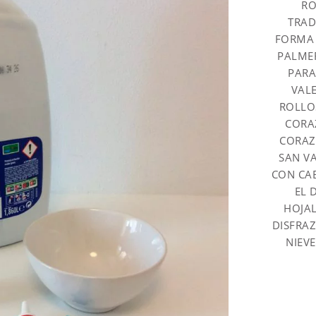
RO
TRAD
FORMA 
PALME
PARA
VAL
ROLLO
CORA
CORAZ
SAN V
CON CA
EL 
HOJAL
DISFRA
NIEVE