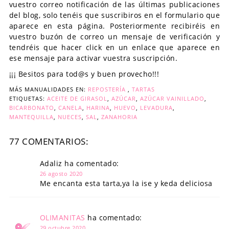
vuestro correo notificación de las últimas publicaciones
del blog, solo tenéis que suscribiros en el formulario que
aparece en esta página. Posteriormente recibiréis en
vuestro buzón de correo un mensaje de verificación y
tendréis que hacer click en un enlace que aparece en
ese mensaje para activar vuestra suscripción.
¡¡¡ Besitos para tod@s y buen provecho!!!
MÁS MANUALIDADES EN:
REPOSTERÍA
,
TARTAS
ETIQUETAS:
ACEITE DE GIRASOL
,
AZÚCAR
,
AZÚCAR VAINILLADO
,
BICARBONATO
,
CANELA
,
HARINA
,
HUEVO
,
LEVADURA
,
MANTEQUILLA
,
NUECES
,
SAL
,
ZANAHORIA
77 COMENTARIOS:
Adaliz ha comentado:
26 agosto 2020
Me encanta esta tarta,ya la ise y keda deliciosa
OLIMANITAS
ha comentado:
29 octubre 2020